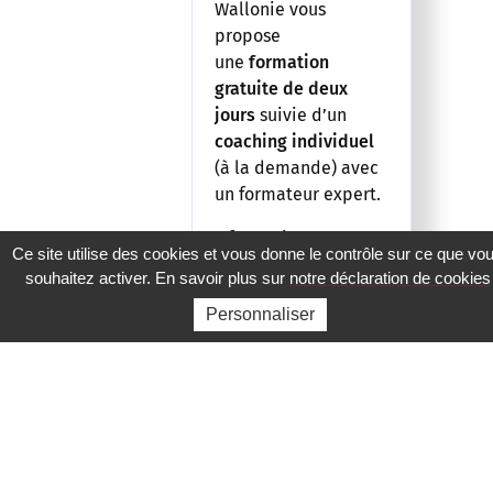
Wallonie vous
propose
une
formation
gratuite de deux
jours
suivie d’un
coaching individuel
(à la demande) avec
un formateur expert.
3 formations sont
Ce site utilise des cookies et vous donne le contrôle sur ce que vo
planifiées:
souhaitez activer. En savoir plus sur
notre déclaration de cookies
Charleroi : les
Personnaliser
mercredis 11 et
18/10
Liège : les
mercredis 8 et
15/11
Namur : les mardis