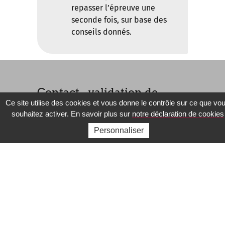
repasser l’épreuve une
seconde fois, sur base des
conseils donnés.
Contact - validation de
Ce site utilise des cookies et vous donne le contrôle sur ce que vo
compétences
souhaitez activer. En savoir plus sur
notre déclaration de cookies
Nom
*
Personnaliser
Prénom
*
Genre
*